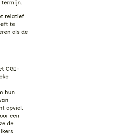
 termijn.
t relatief
eft te
ren als de
met CGI-
ieke
om hun
 van
t opviel.
door een
ze de
ikers