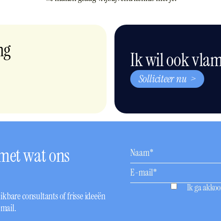
ng
Ik wil ook vla
Solliciteer nu >
 met wat ons
Ik ga akko
kbare consultants of frisse ideeën
 mail.