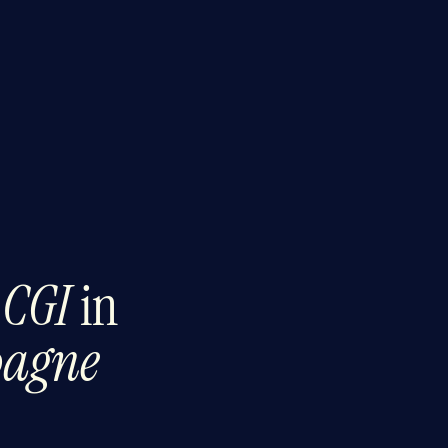
n
CGI
in
pagne