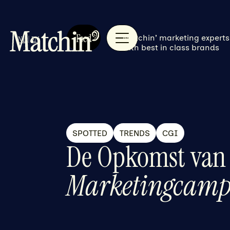
Feed
Matchin’ marketing experts
NL
|
EN
with best in class brands
SPOTTED
TRENDS
CGI
De Opkomst va
Marketingcam