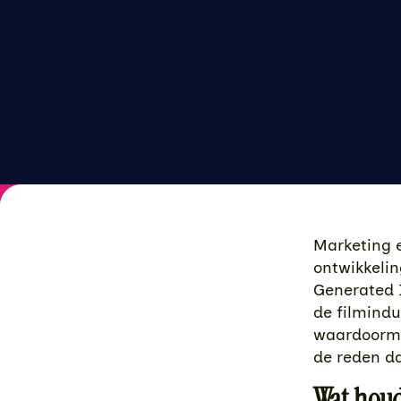
Marketing 
ontwikkeli
Generated 
de filmindu
waardoorme
de reden da
Wat houd