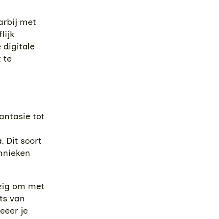
arbij met
lijk
 digitale
 te
antasie tot
 Dit soort
chnieken
jzig om met
ats van
ëer je