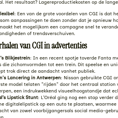
aal. Het resultaat? Lagereproductiekosten op de lange
lexibel
: Een van de grote voordelen van CGI is dat he
isom aanpassingen te doen zonder dat je opnieuw ho
 maakt het mogelijkom een campagne snel te verande
ndigheden of trendsverschuiven.
rhalen van CGI in advertenties
s Blikjestrein
: In een recent spotje toverde Fanta 
es die zichomvormden tot een trein. Dit speelse en un
pt trok direct de aandacht vanhet publiek.
n's Lancering in Antwerpen
: Nissan gebruikte CGI 
ste model telaten "rijden" door het centraal station
rpen, een indrukwekkend visueelhoogstandje dat ech
al’s Lipstick Stunt
: L’Oréal ging nog een stap verder 
e digitalelipstick op een auto te plaatsen, waarmee 
cht van zowel voorbijgangersals social media-gebru
en.