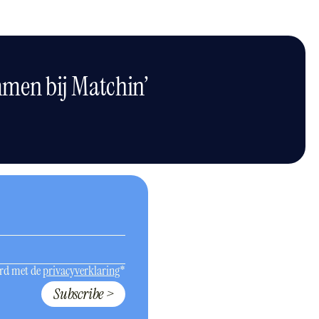
mmen bij Matchin’
ord met de
privacyverklaring
*