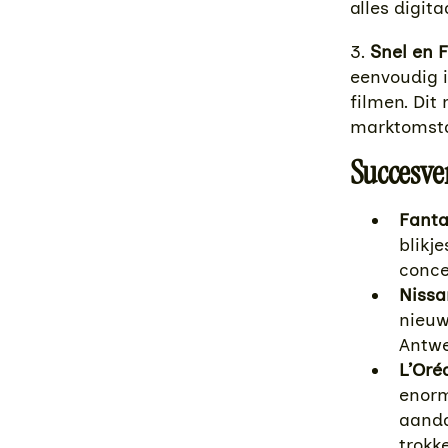
alles digit
3.
Snel en F
eenvoudig 
filmen. Dit
marktomsta
Succesve
Fanta’
blikj
conce
Nissa
nieuw
Antwe
L’Oré
enorm
aanda
trokk