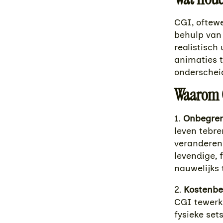
CGI, oftew
behulp van 
realistisch
animaties t
onderscheid
Waarom C
1.
Onbegren
leven tebre
veranderen 
levendige, 
nauwelijks t
2.
Kostenbe
CGI tewerke
fysieke set