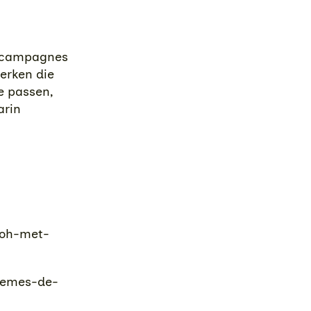
kt campagnes
erken die
e passen,
arin
ooh-met-
blemes-de-