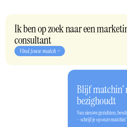
Ik ben op zoek naar een marketi
consultant
Vind jouw match >
Blijf matchin’
bezighoudt
Van nieuwe gezichten, beschi
– schrijf je op onze matchin'