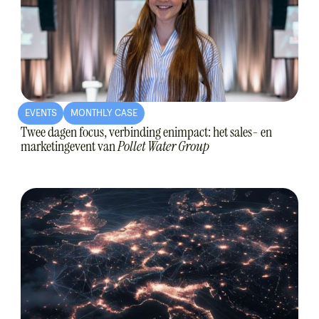
EVENTS
MONTHLY CASE
Twee dagen focus, verbinding enimpact: het sales- en
marketingevent van
Pollet Water Group