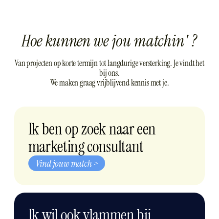
H
o
e
k
u
n
n
e
n
w
e
j
o
u
m
a
t
c
h
i
n
'
?
Van projecten op korte termijn tot langdurige versterking. Je vindt het
bij ons.
We maken graag vrijblijvend kennis met je.
Ik ben op zoek naar een
marketing consultant
Vind jouw match >
Ik wil ook vlammen bij